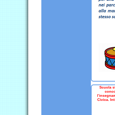
Scuola s
conco
l’insegna
Civica. In