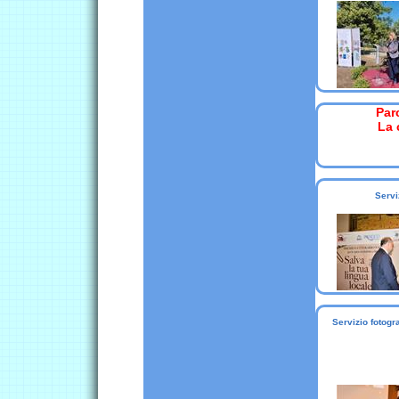
Par
La 
Servi
Servizio fotogr