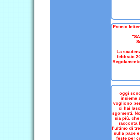
Premio letter
’’S
S
La scadenza
febbraio 20
Regolamento 
oggi sono
insieme a
vogliono be
ci hai las
sgomenti. No
sia più, che
racconta l
l’ultimo di tr
sulla pace 
feste per c