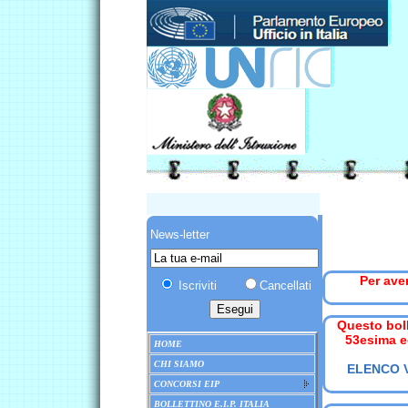
News-letter
Per ave
Iscriviti
Cancellati
Questo boll
53esima e
HOME
CHI SIAMO
ELENCO 
CONCORSI EIP
BOLLETTINO E.I.P. ITALIA