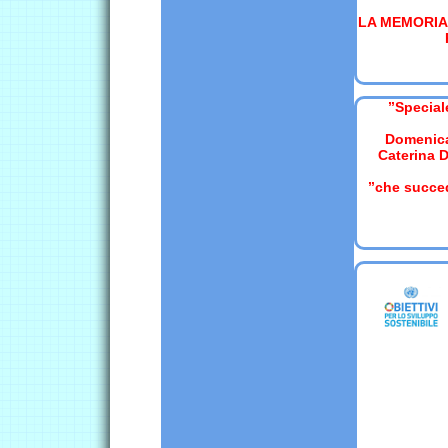
LA MEMORIA D
’’Specia
Domenica 
Caterina D
’’che succe