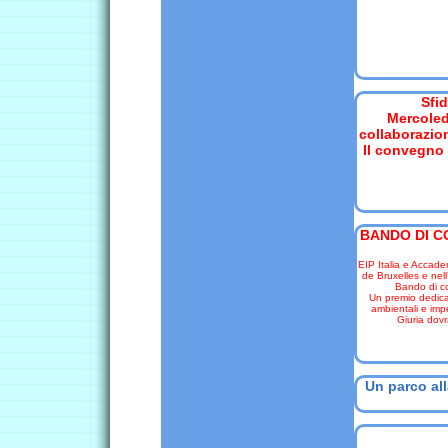
Sfid
Mercoled
collaborazio
Il convegno 
BANDO DI C
EIP Italia e Accade
de Bruxelles e nell
Bando di co
Un premio dedicat
ambientali e imp
Giuria dovr
Un parco all