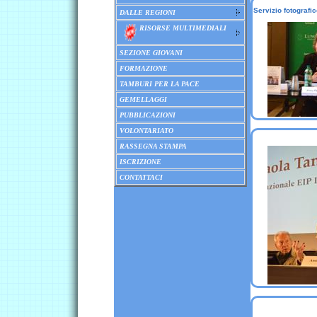
Servizio fotogra
DALLE REGIONI
RISORSE MULTIMEDIALI
SEZIONE GIOVANI
FORMAZIONE
TAMBURI PER LA PACE
GEMELLAGGI
PUBBLICAZIONI
VOLONTARIATO
RASSEGNA STAMPA
ISCRIZIONE
CONTATTACI