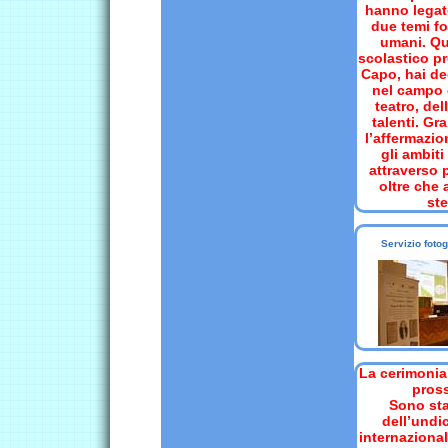
hanno legato
due temi fo
umani. Qua
scolastico p
Capo, hai de
nel campo d
teatro, del
talenti. Gr
l’affermazio
gli ambiti
attraverso 
oltre che 
ste
Servizio fot
La cerimonia 
pros
Sono stat
dell’undi
internazional