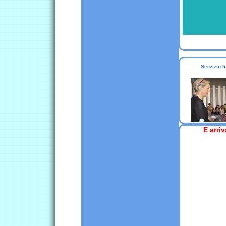
Servizio 
E arriv